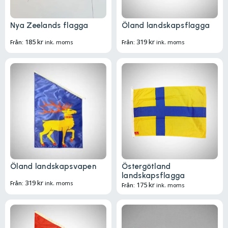
Nya Zeelands flagga
Öland landskapsflagga
185
kr
319
kr
Från:
ink. moms
Från:
ink. moms
Öland landskapsvapen
Östergötland
landskapsflagga
319
kr
Från:
ink. moms
175
kr
Från:
ink. moms