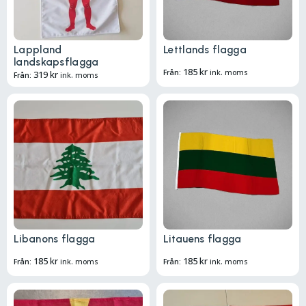
Lappland
Lettlands flagga
landskapsflagga
185
kr
Från:
ink. moms
319
kr
Från:
ink. moms
Libanons flagga
Litauens flagga
185
kr
185
kr
Från:
ink. moms
Från:
ink. moms