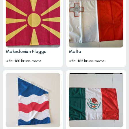
Makedonien Flagga
Malta
180
kr
185
kr
Från:
ink. moms
Från:
ink. moms