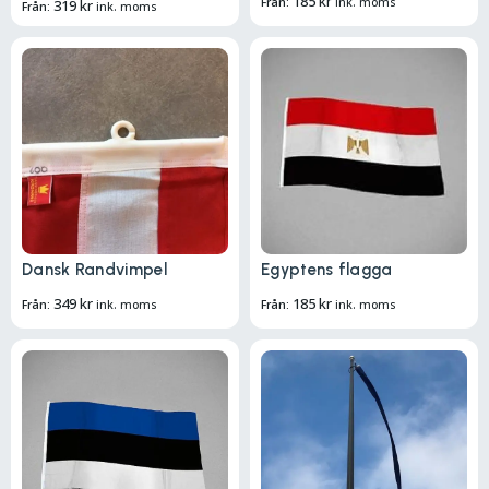
185
kr
Från:
ink. moms
319
kr
Från:
ink. moms
Dansk Randvimpel
Egyptens flagga
349
kr
185
kr
Från:
ink. moms
Från:
ink. moms