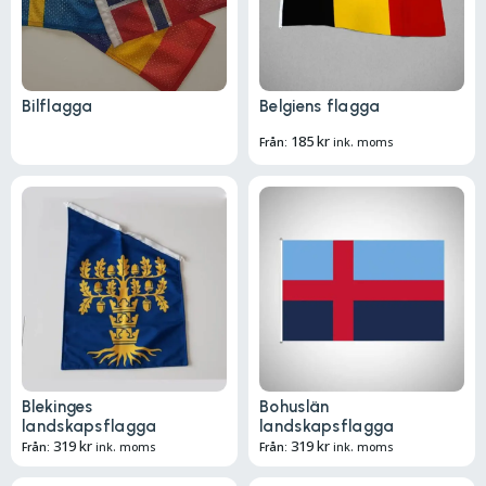
Bilflagga
Belgiens flagga
185
kr
Från:
ink. moms
Blekinges
Bohuslän
landskapsflagga
landskapsflagga
319
kr
319
kr
Från:
ink. moms
Från:
ink. moms