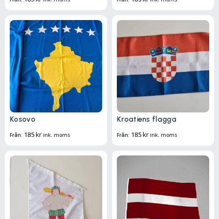
Kosovo
Kroatiens flagga
185
kr
185
kr
Från:
ink. moms
Från:
ink. moms