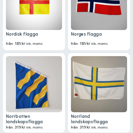
Nordisk flagga
Norges flagga
185
kr
185
kr
Från:
ink. moms
Från:
ink. moms
Norrbotten
Norrland
landskapsflagga
landskapsflagga
319
kr
319
kr
Från:
ink. moms
Från:
ink. moms