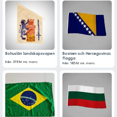
Bohuslän landskapsvapen
Bosnien och Hercegovinas
flagga
319
kr
Från:
ink. moms
185
kr
Från:
ink. moms