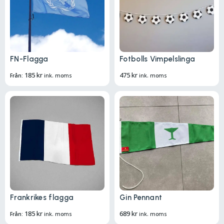
FN-Flagga
Fotbolls Vimpelslinga
185
kr
475
kr
Från:
ink. moms
ink. moms
Frankrikes flagga
Gin Pennant
185
kr
689
kr
Från:
ink. moms
ink. moms