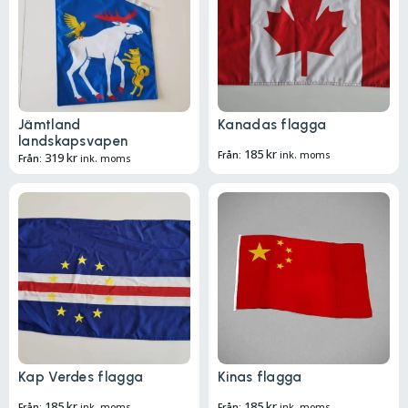
Jämtland
Kanadas flagga
landskapsvapen
185
kr
Från:
ink. moms
319
kr
Från:
ink. moms
Kap Verdes flagga
Kinas flagga
185
kr
185
kr
Från:
ink. moms
Från:
ink. moms