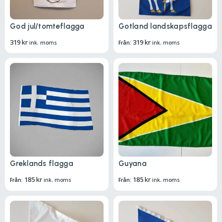
God jul/tomteflagga
Gotland landskapsflagga
319
kr
319
kr
ink. moms
Från:
ink. moms
Greklands flagga
Guyana
185
kr
185
kr
Från:
ink. moms
Från:
ink. moms