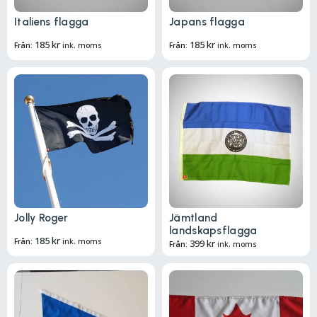
Italiens flagga
Japans flagga
185
kr
185
kr
Från:
ink. moms
Från:
ink. moms
Jolly Roger
Jämtland
landskapsflagga
185
kr
Från:
ink. moms
399
kr
Från:
ink. moms