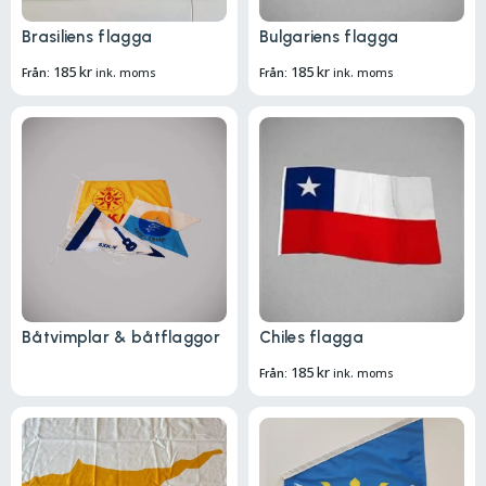
Brasiliens flagga
Bulgariens flagga
185
kr
185
kr
Från:
ink. moms
Från:
ink. moms
Båtvimplar & båtflaggor
Chiles flagga
185
kr
Från:
ink. moms