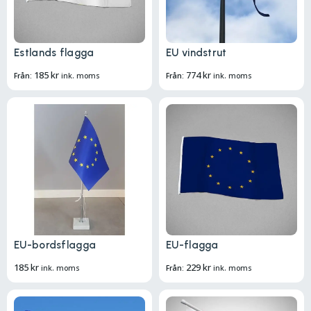
Estlands flagga
EU vindstrut
185
kr
774
kr
Från:
ink. moms
Från:
ink. moms
EU-bordsflagga
EU-flagga
185
kr
229
kr
ink. moms
Från:
ink. moms