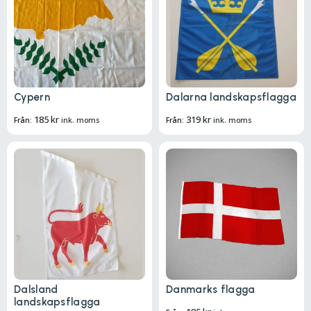
Cypern
Dalarna landskapsflagga
185
kr
319
kr
Från:
ink. moms
Från:
ink. moms
Dalsland
Danmarks flagga
landskapsflagga