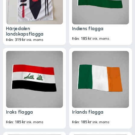
Härjedalen
Indiens flagga
landskapsflagga
185
kr
Från:
ink. moms
319
kr
Från:
ink. moms
Iraks flagga
Irlands flagga
185
kr
185
kr
Från:
ink. moms
Från:
ink. moms