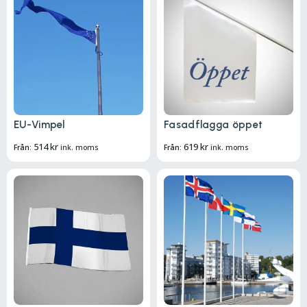
EU-Vimpel
Fasadflagga öppet
514
kr
619
kr
Från:
ink. moms
Från:
ink. moms