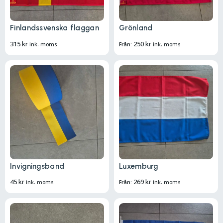
Finlandssvenska flaggan
Grönland
315
kr
250
kr
ink. moms
Från:
ink. moms
Invigningsband
Luxemburg
45
kr
269
kr
ink. moms
Från:
ink. moms