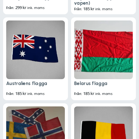
vapen)
299
kr
Från:
ink. moms
185
kr
Från:
ink. moms
Australiens flagga
Belarus flagga
185
kr
185
kr
Från:
ink. moms
Från:
ink. moms