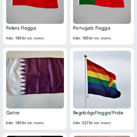
Polens flagga
Portugals flagga
185
kr
185
kr
Från:
ink. moms
Från:
ink. moms
Qatar
Regnbågsflagga/Pride
185
kr
527
kr
Från:
ink. moms
Från:
ink. moms