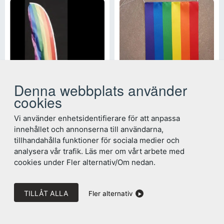
Denna webbplats använder
cookies
Regnbågsflagga beach
Pride bordsflagga
2 089
kr
185
kr
ink. moms
ink. moms
Vi använder enhetsidentifierare för att anpassa
innehållet och annonserna till användarna,
tillhandahålla funktioner för sociala medier och
analysera vår trafik. Läs mer om vårt arbete med
cookies under Fler alternativ/Om nedan.
TILLÅT ALLA
Fler alternativ