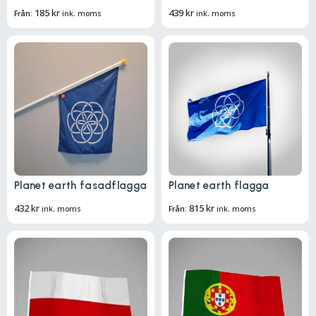
185
kr
439
kr
Från:
ink. moms
ink. moms
Planet earth fasadflagga
Planet earth flagga
432
kr
815
kr
ink. moms
Från:
ink. moms