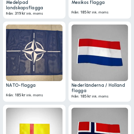
Medelpad
Mexikos flagga
landskapsflagga
185
kr
Från:
ink. moms
319
kr
Från:
ink. moms
NATO-flagga
Nederländerna / Holland
flagga
185
kr
Från:
ink. moms
185
kr
Från:
ink. moms