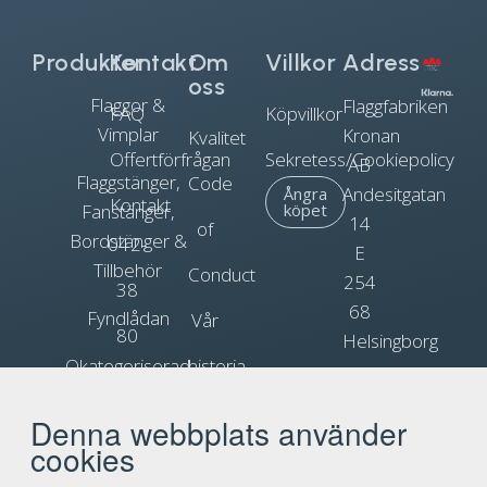
Produkter
Kontakt
Om
Villkor
Adress
oss
Flaggor &
Flaggfabriken
FAQ
Köpvillkor
Vimplar
Kronan
Kvalitet
Offertförfrågan
Sekretess/Cookiepolicy
AB
Flaggstänger,
Code
Andesitgatan
Ångra
Kontakt
Fanstänger,
köpet
14
of
Bordstänger &
042-
E
Tillbehör
Conduct
254
38
68
Fyndlådan
Vår
80
Helsingborg
Okategoriserad
historia
90
Org.nr.
Blogg
Reklamflaggor
556031-
Denna webbplats använder
info@flagga.com
0897
cookies
Flaggregler