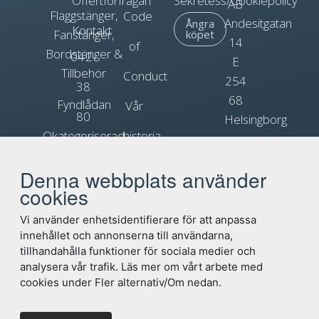
Offertförfrågan
Sekretess/Cookiepolicy
AB
Flaggstänger,
Code
Andesitgatan
Ångra
Kontakt
Fanstänger,
köpet
14
of
Bordstänger &
042-
E
Tillbehör
Conduct
254
38
68
Fyndlådan
Vår
80
Helsingborg
Okategoriserad
historia
90
Org.nr.
Blogg
Reklamflaggor
556031-
Denna webbplats använder
info@flagga.com
0897
cookies
Flaggregler
Vi använder enhetsidentifierare för att anpassa
innehållet och annonserna till användarna,
tillhandahålla funktioner för sociala medier och
analysera vår trafik. Läs mer om vårt arbete med
cookies under Fler alternativ/Om nedan.