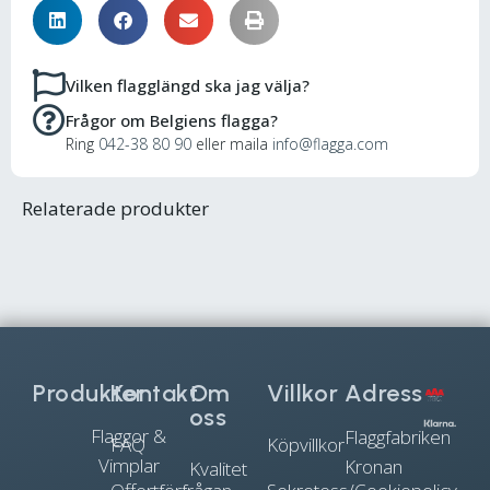
Vilken flagglängd ska jag välja?
Frågor om Belgiens flagga?
Ring
042-38 80 90
eller maila
info@flagga.com
Relaterade produkter
Produkter
Kontakt
Om
Villkor
Adress
oss
Flaggor &
Flaggfabriken
FAQ
Köpvillkor
Vimplar
Kronan
Kvalitet