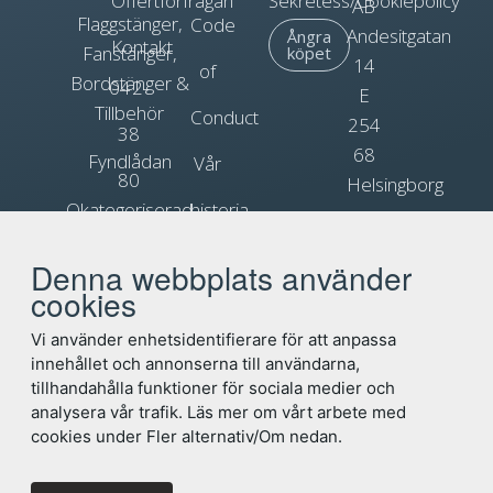
Offertförfrågan
Sekretess/Cookiepolicy
AB
Flaggstänger,
Code
Andesitgatan
Ångra
Kontakt
Fanstänger,
köpet
14
of
Bordstänger &
042-
E
Tillbehör
Conduct
254
38
68
Fyndlådan
Vår
80
Helsingborg
Okategoriserad
historia
90
Org.nr.
Blogg
Reklamflaggor
556031-
Denna webbplats använder
info@flagga.com
0897
cookies
Flaggregler
Vi använder enhetsidentifierare för att anpassa
innehållet och annonserna till användarna,
tillhandahålla funktioner för sociala medier och
analysera vår trafik. Läs mer om vårt arbete med
cookies under Fler alternativ/Om nedan.