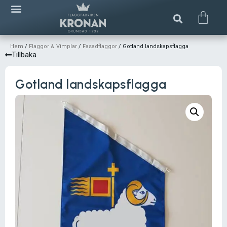
Hem
/
Flaggor & Vimplar
/
Fasadflaggor
/ Gotland landskapsflagga
Tillbaka
Gotland landskapsflagga