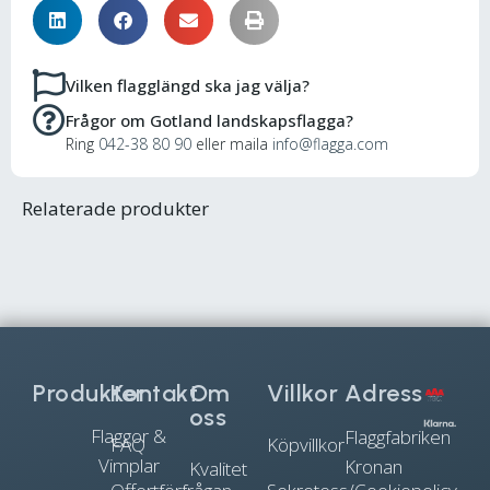
Vilken flagglängd ska jag välja?
Frågor om Gotland landskapsflagga?
Ring
042-38 80 90
eller maila
info@flagga.com
Relaterade produkter
Produkter
Kontakt
Om
Villkor
Adress
oss
Flaggor &
Flaggfabriken
FAQ
Köpvillkor
Vimplar
Kronan
Kvalitet