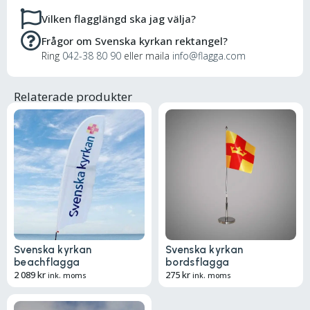
Vilken flagglängd ska jag välja?
Frågor om Svenska kyrkan rektangel?
Ring
042-38 80 90
eller maila
info@flagga.com
Relaterade produkter
Svenska kyrkan
Svenska kyrkan
beachflagga
bordsflagga
2 089
kr
275
kr
ink. moms
ink. moms