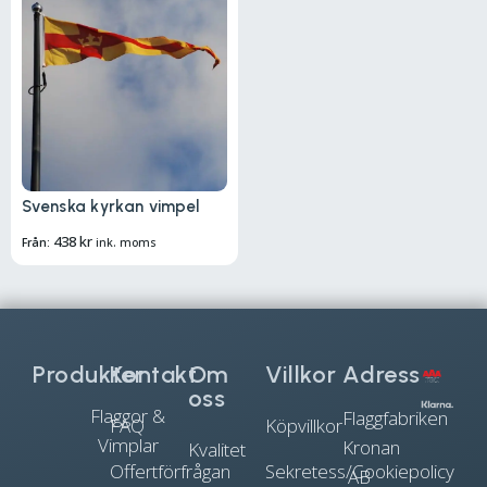
Svenska kyrkan vimpel
438
kr
Från:
ink. moms
Produkter
Kontakt
Om
Villkor
Adress
oss
Flaggor &
Flaggfabriken
FAQ
Köpvillkor
Vimplar
Kronan
Kvalitet
Offertförfrågan
Sekretess/Cookiepolicy
AB