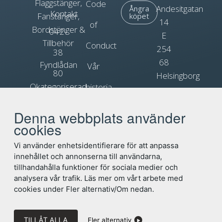
Flaggstänger,
Code
Andesitgatan
Ångra
Kontakt
Fanstänger,
köpet
14
of
Bordstänger &
042-
E
Tillbehör
Conduct
254
38
68
Fyndlådan
Vår
80
Helsingborg
Okategoriserad
historia
90
Org.nr.
Blogg
Reklamflaggor
556031-
Denna webbplats använder
info@flagga.com
0897
cookies
Flaggregler
Vi använder enhetsidentifierare för att anpassa
innehållet och annonserna till användarna,
tillhandahålla funktioner för sociala medier och
analysera vår trafik. Läs mer om vårt arbete med
cookies under Fler alternativ/Om nedan.
TILLÅT ALLA
Fler alternativ