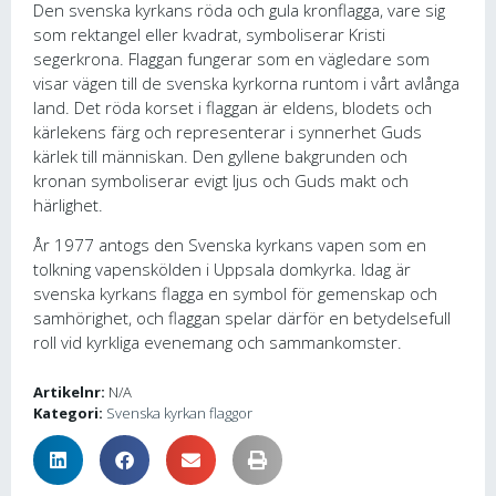
Den svenska kyrkans röda och gula kronflagga, vare sig
som rektangel eller kvadrat, symboliserar Kristi
segerkrona. Flaggan fungerar som en vägledare som
visar vägen till de svenska kyrkorna runtom i vårt avlånga
land. Det röda korset i flaggan är eldens, blodets och
kärlekens färg och representerar i synnerhet Guds
kärlek till människan. Den gyllene bakgrunden och
kronan symboliserar evigt ljus och Guds makt och
härlighet.
År 1977 antogs den Svenska kyrkans vapen som en
tolkning vapenskölden i Uppsala domkyrka. Idag är
svenska kyrkans flagga en symbol för gemenskap och
samhörighet, och flaggan spelar därför en betydelsefull
roll vid kyrkliga evenemang och sammankomster.
Artikelnr:
N/A
Kategori:
Svenska kyrkan flaggor