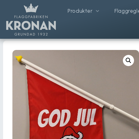
Produkter
Flaggregl
Hem
/
Reklamflaggor
/
Motivflaggor
/ God Jul Fasadflagga