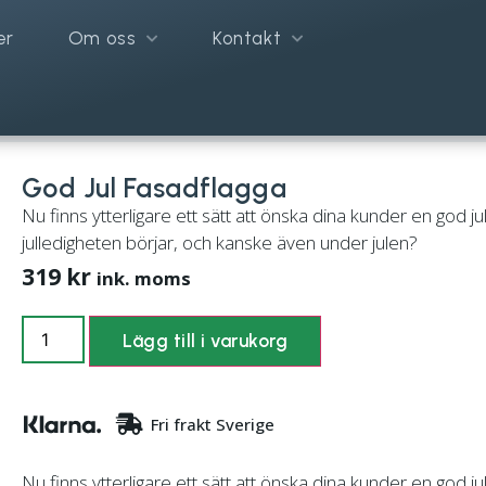
er
Om oss
Kontakt
God Jul Fasadflagga
Nu finns ytterligare ett sätt att önska dina kunder en god 
julledigheten börjar, och kanske även under julen?
319
kr
ink. moms
Lägg till i varukorg
Fri frakt Sverige
Nu finns ytterligare ett sätt att önska dina kunder en god 