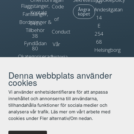
AB
Flaggstänger,
Code
Andesitgatan
Ångra
Kontakt
Fanstänger,
köpet
14
of
Bordstänger &
042-
E
Tillbehör
Conduct
254
38
68
Fyndlådan
Vår
80
Helsingborg
Okategoriserad
historia
90
Org.nr.
Blogg
Reklamflaggor
556031-
Denna webbplats använder
info@flagga.com
0897
cookies
Flaggregler
Vi använder enhetsidentifierare för att anpassa
innehållet och annonserna till användarna,
tillhandahålla funktioner för sociala medier och
analysera vår trafik. Läs mer om vårt arbete med
cookies under Fler alternativ/Om nedan.