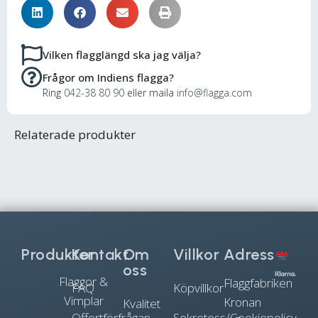
Vilken flagglängd ska jag välja?
Frågor om Indiens flagga?
Ring
042-38 80 90
eller maila
info@flagga.com
Relaterade produkter
Produkter
Kontakt
Om
Villkor
Adress
oss
Flaggor &
Flaggfabriken
FAQ
Köpvillkor
Vimplar
Kronan
Kvalitet
Offertförfrågan
Sekretess/Cookiepolicy