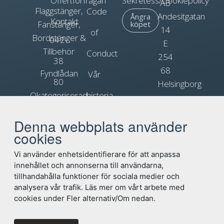
Offertförfrågan
Sekretess/Cookiepolicy
AB
Flaggstänger,
Code
Andesitgatan
Ångra
Kontakt
Fanstänger,
köpet
14
of
Bordstänger &
042-
E
Tillbehör
Conduct
254
38
68
Fyndlådan
Vår
80
Helsingborg
Okategoriserad
historia
90
Org.nr.
Blogg
Reklamflaggor
556031-
Denna webbplats använder
info@flagga.com
0897
cookies
Flaggregler
Vi använder enhetsidentifierare för att anpassa
innehållet och annonserna till användarna,
tillhandahålla funktioner för sociala medier och
analysera vår trafik. Läs mer om vårt arbete med
cookies under Fler alternativ/Om nedan.