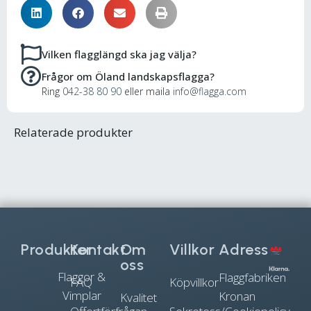
Vilken flagglängd ska jag välja?
Frågor om Öland landskapsflagga?
Ring
042-38 80 90
eller maila
info@flagga.com
Relaterade produkter
Produkter
Kontakt
Om
Villkor
Adress
oss
Flaggor &
Flaggfabriken
FAQ
Köpvillkor
Vimplar
Kronan
Kvalitet