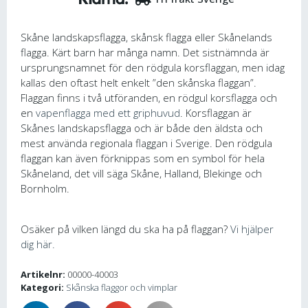
Skåne landskapsflagga, skånsk flagga eller Skånelands
flagga. Kärt barn har många namn. Det sistnämnda är
ursprungsnamnet för den rödgula korsflaggan, men idag
kallas den oftast helt enkelt ”den skånska flaggan”.
Flaggan finns i två utföranden, en rödgul korsflagga och
en
vapenflagga med ett griphuvud
. Korsflaggan är
Skånes landskapsflagga och är både den äldsta och
mest använda regionala flaggan i Sverige. Den rödgula
flaggan kan även förknippas som en symbol för hela
Skåneland, det vill säga Skåne, Halland, Blekinge och
Bornholm.
Osäker på vilken längd du ska ha på flaggan?
Vi hjälper
dig här.
Artikelnr:
00000-40003
Kategori:
Skånska flaggor och vimplar