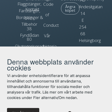
Flaggstänger,
Code
Andesitgatan
Ångra
Kontakt
Fanstänger,
köpet
14
of
Bordstänger &
042-
E
Tillbehör
Conduct
254
38
68
Fyndlådan
Vår
80
Helsingborg
Okategoriserad
historia
90
Org.nr.
Blogg
Reklamflaggor
556031-
Denna webbplats använder
info@flagga.com
0897
cookies
Flaggregler
Vi använder enhetsidentifierare för att anpassa
innehållet och annonserna till användarna,
tillhandahålla funktioner för sociala medier och
analysera vår trafik. Läs mer om vårt arbete med
cookies under Fler alternativ/Om nedan.