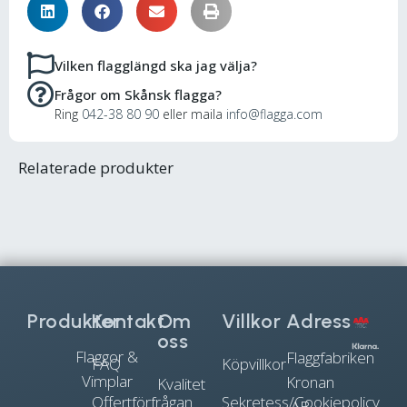
Vilken flagglängd ska jag välja?
Frågor om Skånsk flagga?
Ring
042-38 80 90
eller maila
info@flagga.com
Relaterade produkter
Produkter
Kontakt
Om
Villkor
Adress
oss
Flaggor &
Flaggfabriken
FAQ
Köpvillkor
Vimplar
Kronan
Kvalitet
Offertförfrågan
Sekretess/Cookiepolicy
AB