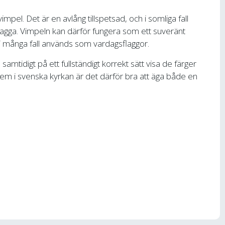
vimpel. Det är en avlång tillspetsad, och i somliga fall
flagga. Vimpeln kan därför fungera som ett suveränt
 i många fall används som vardagsflaggor.
mtidigt på ett fullständigt korrekt sätt visa de färger
m i svenska kyrkan är det därför bra att äga både en