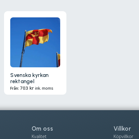
Svenska kyrkan
rektangel
703
kr
Från:
ink. moms
Om oss
Villkor
Kvalitet
Köpvillkor