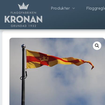
Produkter
Flaggregl
Hem
/
Flaggor & Vimplar
/
Svenska kyrkan flaggor
/ Svenska kyrkan vimpel