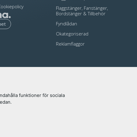
ookiepolicy
Flaggstänger, Fanstänger,
Bordstänger & Tillbehör
Fyndlådan
pet
Okategoriserad
Reklamflaggor
ndahålla funktioner för sociala
nedan.