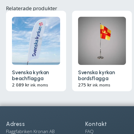
Relaterade produkter
Svenska kyrkan
Svenska kyrkan
beachflagga
bordsflagga
2 089
kr
275
kr
ink. moms
ink. moms
Adress
Kontakt
Flaggfabriken Kronan AB
FAQ