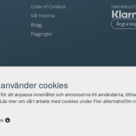
Code of Conduct
Sekretess/C
Vår historia
Ångra kö
Blogg
Flaggregler
använder cookies
för att anpassa innehållet och annonserna till användarna, tillha
. Läs mer om vårt arbete med cookies under Fler alternativ/Om 
©
Flaggfabriken Kronan AB
/
Wapp Media AB
tiv