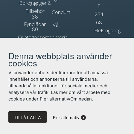
Bordstänger &
042-
E
Tillbehör
Conduct
254
38
68
Fyndlådan
Vår
80
Helsingborg
Okategoriserad
historia
90
Org.nr.
Blogg
Reklamflaggor
556031-
Denna webbplats använder
info@flagga.com
0897
cookies
Flaggregler
Vi använder enhetsidentifierare för att anpassa
innehållet och annonserna till användarna,
tillhandahålla funktioner för sociala medier och
analysera vår trafik. Läs mer om vårt arbete med
cookies under Fler alternativ/Om nedan.
TILLÅT ALLA
Fler alternativ
©
Flaggfabriken Kronan AB
/
Wapp Media AB