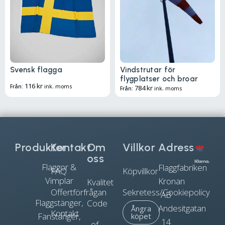
Svensk flagga
Vindstrutar för
flygplatser och broar
116
kr
Från:
ink. moms
784
kr
Från:
ink. moms
Produkter
Kontakt
Om
Villkor
Adress
oss
Flaggor &
Flaggfabriken
FAQ
Köpvillkor
Vimplar
Kronan
Kvalitet
Offertförfrågan
Sekretess/Cookiepolicy
AB
Flaggstänger,
Code
Andesitgatan
Ångra
Kontakt
Fanstänger,
köpet
14
of