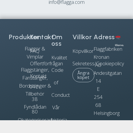
info@flagga.com
Produkter
Kontakt
Om
Villkor
Adress
oss
Flaggor &
Flaggfabriken
FAQ
Köpvillkor
Vimplar
Kronan
Kvalitet
Offertförfrågan
Sekretess/Cookiepolicy
AB
Flaggstänger,
Code
Andesitgatan
Ångra
Kontakt
Fanstänger,
köpet
14
of
Bordstänger &
042-
E
Tillbehör
Conduct
254
38
68
Fyndlådan
Vår
80
Helsingborg
Okategoriserad
historia
90
Org.nr.
Blogg
Reklamflaggor