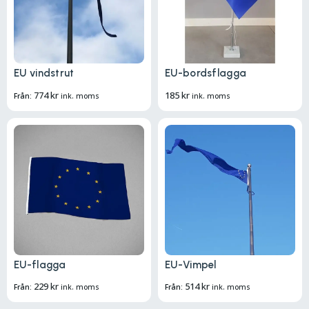
EU vindstrut
EU-bordsflagga
774
kr
185
kr
Från:
ink. moms
ink. moms
EU-flagga
EU-Vimpel
229
kr
514
kr
Från:
ink. moms
Från:
ink. moms