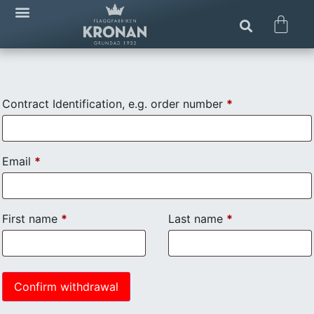
Contract Identification, e.g. order number
*
Email
*
Email
First name
*
Last name
*
(repeat)
*
Confirm withdrawal