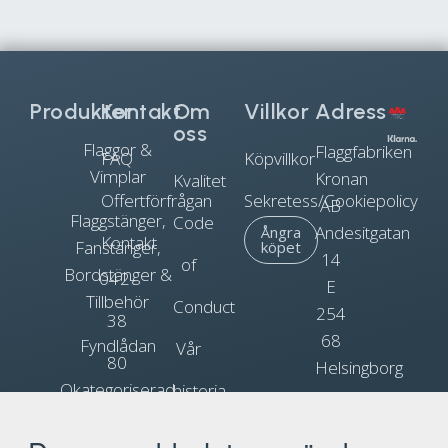
Produkter
Kontakt
Om
Villkor
Adress
oss
Flaggor &
Flaggfabriken
FAQ
Köpvillkor
Vimplar
Kronan
Kvalitet
Offertförfrågan
Sekretess/Cookiepolicy
AB
Flaggstänger,
Code
Andesitgatan
Ångra
Kontakt
Fanstänger,
köpet
14
of
Bordstänger &
042-
E
Tillbehör
Conduct
254
38
68
Fyndlådan
Vår
80
Helsingborg
Okategoriserad
historia
90
Org.nr.
Blogg
Reklamflaggor
556031-