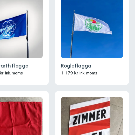
earth flagga
Rögleflagga
kr
1 179
kr
ink. moms
ink. moms