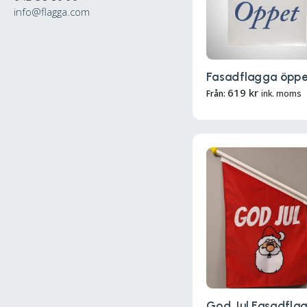
info@flagga.com
Fasadflagga öppe
619
kr
Från:
ink. moms
God Jul Fasadfla