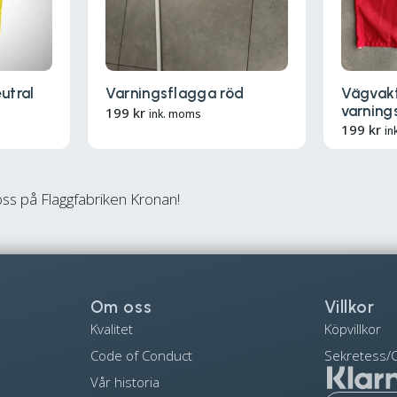
utral
Varningsflagga röd
Vägvakt
varning
199
kr
ink. moms
199
kr
in
ss på Flaggfabriken Kronan!
Om oss
Villkor
Kvalitet
Köpvillkor
Code of Conduct
Sekretess/C
Vår historia