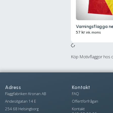
Varningsflagga ne
57
kr
ink. moms
Köp Motivflaggor hos o
Adress
Kontakt
Flaggfabriken Kronan AB
FAQ
Andesitgatan 14 E
Offertförfrågan
254 68 Helsingborg
Kontakt