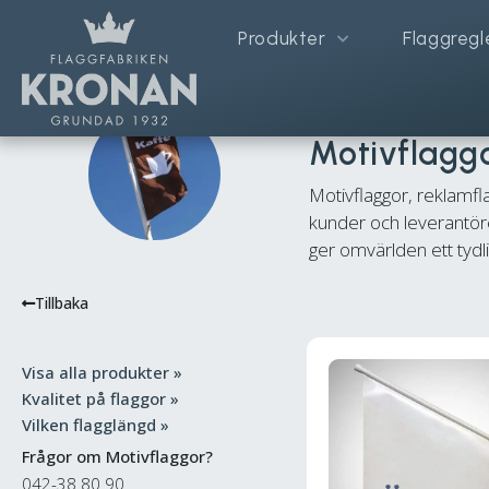
Produkter
Flaggregl
Hem
/
Reklamflaggor
/ Motivfl
Motivflagg
Motivflaggor, reklamfl
kunder och leverantörer
ger omvärlden ett tydli
Tillbaka
Visa alla produkter »
Kvalitet på flaggor »
Vilken flagglängd »
Frågor om Motivflaggor?
042-38 80 90