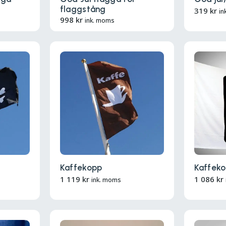
flaggstång
319
kr
in
998
kr
ink. moms
Kaffekopp
Kaffeko
1 119
kr
1 086
kr
ink. moms