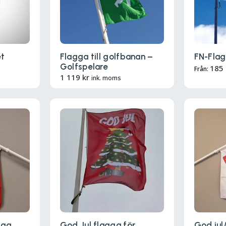
t
Flagga till golfbanan –
FN-Fla
Golfspelare
185
Från:
1 119
kr
ink. moms
gga
God Jul flagga för
God jul