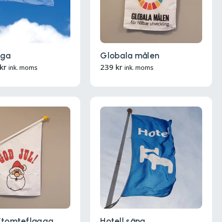
gga
Globala målen
kr
239
kr
ink. moms
ink. moms
/tomteflagga
Hotell säng