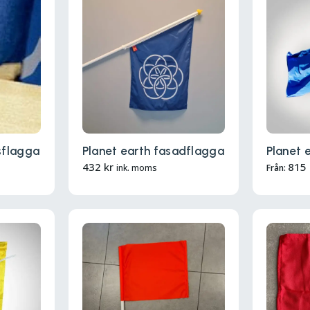
sflagga
Planet earth fasadflagga
Planet 
432
kr
815
ink. moms
Från: