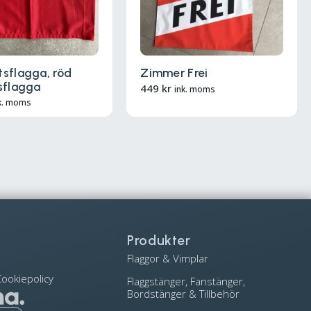
sflagga, röd
Zimmer Frei
sflagga
449
kr
ink. moms
k. moms
Produkter
Flaggor & Vimplar
ookiepolicy
Flaggstänger, Fanstänger,
Bordstänger & Tillbehör