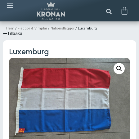
Hem
/
Flaggor & Vimplar
/
Nationsflaggor
/ Luxemburg
Tillbaka
Luxemburg