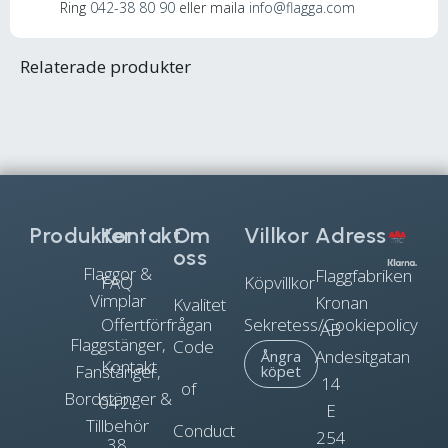
Ring
042-38 80 90
eller maila
info@flagga.com
Relaterade produkter
Produkter
Kontakt
Om
Villkor
Adress
oss
Flaggor &
Flaggfabriken
FAQ
Köpvillkor
Vimplar
Kronan
Kvalitet
Offertförfrågan
Sekretess/Cookiepolicy
AB
Flaggstänger,
Code
Andesitgatan
Ångra
Kontakt
Fanstänger,
köpet
14
of
Bordstänger &
042-
E
Tillbehör
Conduct
254
38