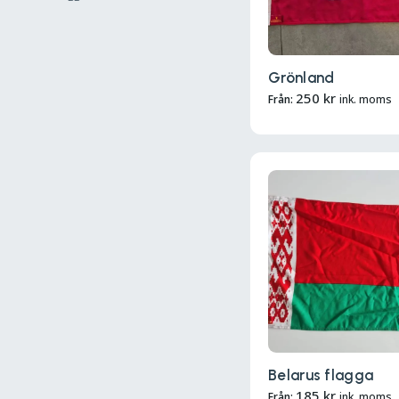
Grönland
250
kr
Från:
ink. moms
Belarus flagga
185
kr
Från:
ink. moms