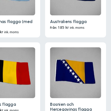
nas flagga (med
Australiens flagga
185
kr
Från:
ink. moms
kr
ink. moms
s flagga
Bosnien och
Hercegovinas flagga
kr
ink. moms