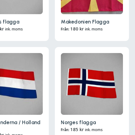
s flagga
Makedonien Flagga
kr
180
kr
ink. moms
Från:
ink. moms
nderna / Holland
Norges flagga
185
kr
Från:
ink. moms
kr