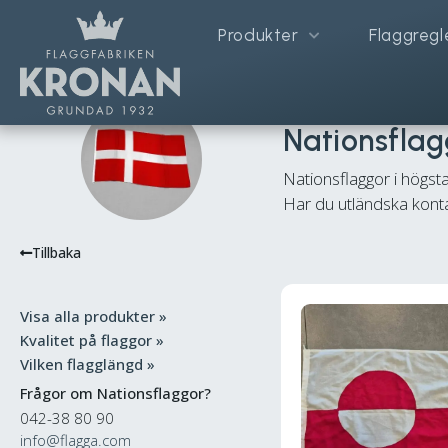
Produkter
Flaggregl
Hem
/
Flaggor & Vimplar
/ Nati
Nationsflag
Nationsflaggor i högsta
Har du utländska kon
Tillbaka
Visa alla produkter »
Kvalitet på flaggor »
Vilken flagglängd »
Frågor om Nationsflaggor?
042-38 80 90
info@flagga.com