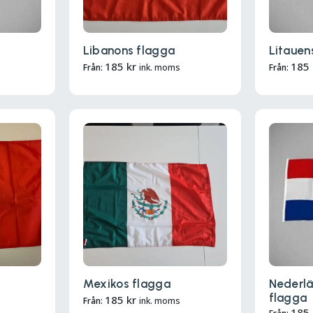
Libanons flagga
Litauen
185
kr
185
Från:
ink. moms
Från:
Mexikos flagga
Nederlä
flagga
185
kr
Från:
ink. moms
185