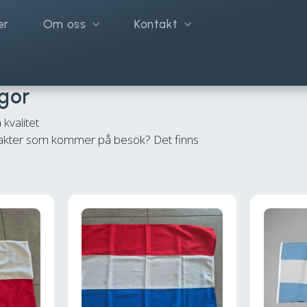
er
Om oss
Kontakt
onsflaggor
gor
 kvalitet
takter som kommer på besök? Det finns