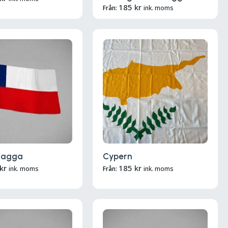
185
kr
Från:
ink. moms
flagga
Cypern
kr
185
kr
ink. moms
Från:
ink. moms