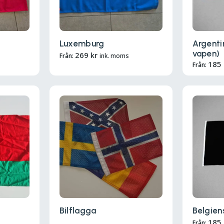
Luxemburg
Argenti
vapen)
269
kr
Från:
ink. moms
185
Från:
Bilflagga
Belgien
185
Från: