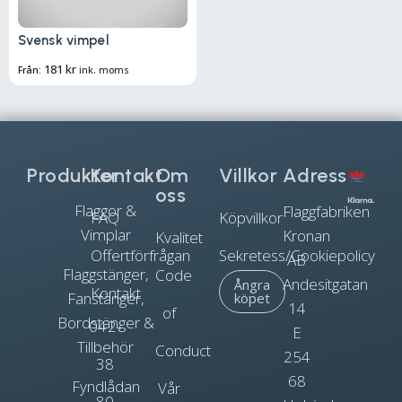
Svensk vimpel
181
kr
Från:
ink. moms
Produkter
Kontakt
Om
Villkor
Adress
oss
Flaggor &
Flaggfabriken
FAQ
Köpvillkor
Vimplar
Kronan
Kvalitet
Offertförfrågan
Sekretess/Cookiepolicy
AB
Flaggstänger,
Code
Andesitgatan
Ångra
Kontakt
Fanstänger,
köpet
14
of
Bordstänger &
042-
E
Tillbehör
Conduct
254
38
68
Fyndlådan
Vår
80