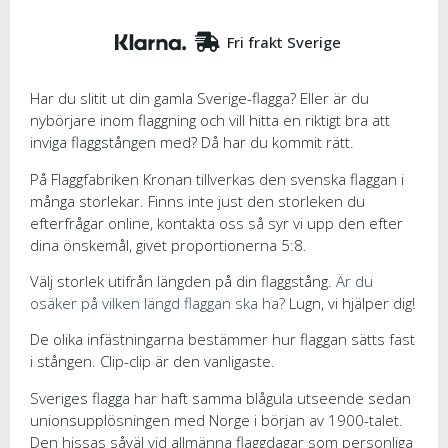
Fri frakt Sverige
Har du slitit ut din gamla Sverige-flagga? Eller är du
nybörjare inom flaggning och vill hitta en riktigt bra att
inviga flaggstången med? Då har du kommit rätt.
På Flaggfabriken Kronan tillverkas den svenska flaggan i
många storlekar. Finns inte just den storleken du
efterfrågar online, kontakta oss så syr vi upp den efter
dina önskemål, givet proportionerna 5:8.
Välj storlek utifrån längden på din flaggstång.
Är du
osäker på vilken längd flaggan ska ha?
Lugn, vi hjälper dig!
De olika infästningarna bestämmer hur flaggan sätts fast
i stången. Clip-clip är den vanligaste.
Sveriges flagga har haft samma blågula utseende sedan
unionsupplösningen med Norge i början av 1900-talet.
Den hissas såväl vid allmänna flaggdagar som personliga