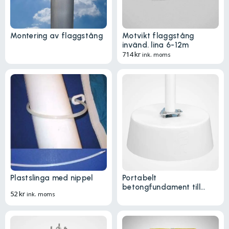
Montering av flaggstång
Motvikt flaggstång
invänd. lina 6-12m
714
kr
ink. moms
Plastslinga med nippel
Portabelt
betongfundament till
52
kr
ink. moms
flaggstång