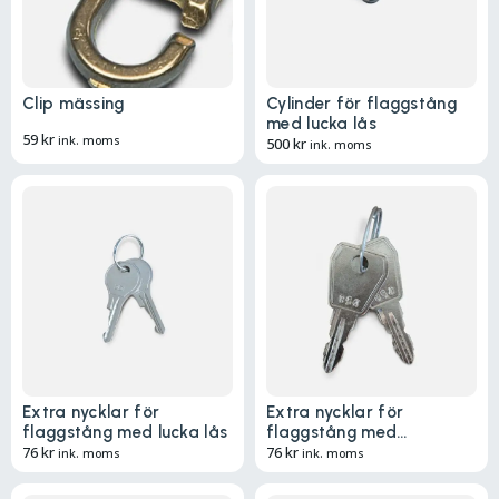
Clip mässing
Cylinder för flaggstång
med lucka lås
59
kr
ink. moms
500
kr
ink. moms
Extra nycklar för
Extra nycklar för
flaggstång med lucka lås
flaggstång med
76
kr
vevmekanism
76
kr
ink. moms
ink. moms