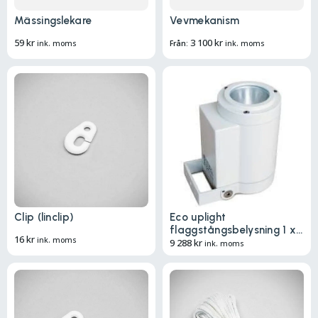
Mässingslekare
Vevmekanism
59
kr
3 100
kr
ink. moms
Från:
ink. moms
Clip (linclip)
Eco uplight
flaggstångsbelysning 1 x
16
kr
ink. moms
19w
9 288
kr
ink. moms