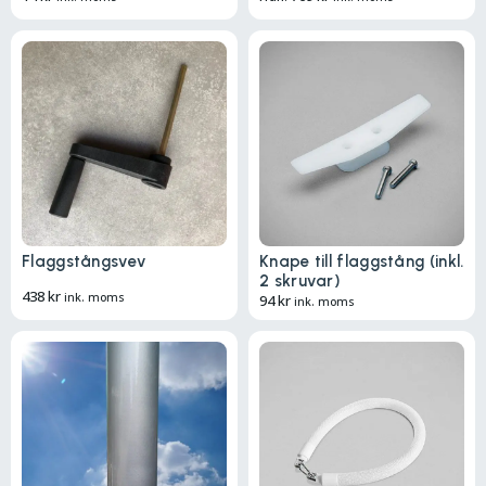
Flaggstångsvev
Knape till flaggstång (inkl.
2 skruvar)
438
kr
ink. moms
94
kr
ink. moms