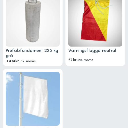
Prefabfundament 225 kg
Varningsflagga neutral
grå
57
kr
ink. moms
3 494
kr
ink. moms