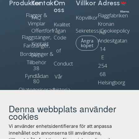
Produkter
Kontakt
Om
Villkor
Adress
oss
Flaggor &
Flaggfabriken
FAQ
Köpvillkor
Vimplar
Kronan
Kvalitet
Offertförfrågan
Sekretess/Cookiepolicy
AB
Flaggstänger,
Code
Andesitgatan
Ångra
Kontakt
Fanstänger,
köpet
14
of
Bordstänger &
042-
E
Tillbehör
Conduct
254
38
68
Fyndlådan
Vår
80
Helsingborg
Okategoriserad
historia
90
Org.nr.
Blogg
Reklamflaggor
556031-
Denna webbplats använder
info@flagga.com
0897
cookies
Flaggregler
Vi använder enhetsidentifierare för att anpassa
innehållet och annonserna till användarna,