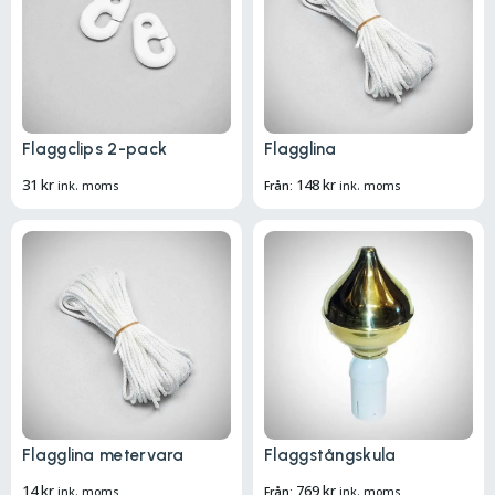
Flaggclips 2-pack
Flagglina
31
kr
148
kr
ink. moms
Från:
ink. moms
Flagglina metervara
Flaggstångskula
14
kr
769
kr
ink. moms
Från:
ink. moms