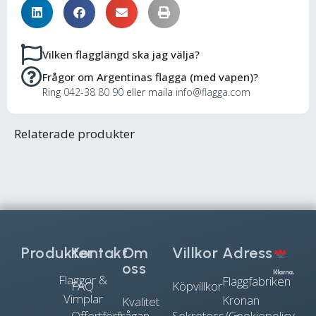
Vilken flagglängd ska jag välja?
Frågor om Argentinas flagga (med vapen)?
Ring
042-38 80 90
eller maila
info@flagga.com
Relaterade produkter
Produkter
Kontakt
Om
Villkor
Adress
oss
Flaggor &
Flaggfabriken
FAQ
Köpvillkor
Vimplar
Kronan
Kvalitet
Offertförfrågan
Sekretess/Cookiepolicy