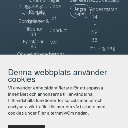
AB
Flaggstänger,
Code
Andesitgatan
Ångra
Kontakt
Fanstänger,
köpet
14
of
Bordstänger &
042-
E
Tillbehör
Conduct
254
38
68
Fyndlådan
Vår
80
Helsingborg
Okategoriserad
historia
90
Org.nr.
Blogg
Reklamflaggor
556031-
Denna webbplats använder
info@flagga.com
0897
cookies
Flaggregler
Vi använder enhetsidentifierare för att anpassa
innehållet och annonserna till användarna,
tillhandahålla funktioner för sociala medier och
analysera vår trafik. Läs mer om vårt arbete med
cookies under Fler alternativ/Om nedan.