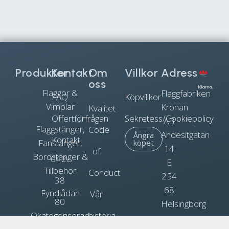
Produkter
Kontakt
Om
Villkor
Adress
oss
Flaggor &
Flaggfabriken
FAQ
Köpvillkor
Vimplar
Kronan
Kvalitet
Offertförfrågan
Sekretess/Cookiepolicy
AB
Flaggstänger,
Code
Andesitgatan
Ångra
Kontakt
Fanstänger,
köpet
14
of
Bordstänger &
042-
E
Tillbehör
Conduct
254
38
68
Fyndlådan
Vår
80
Helsingborg
Okategoriserad
historia
90
Org.nr.