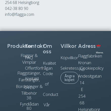
254 68 Helsingborg
042-38 80 90
info@flagga.com
Produkter
Kontakt
Om
Villkor
Adress
oss
Flaggor &
Flaggfabriken
FAQ
Köpvillkor
Vimplar
Kronan
Kvalitet
Offertförfrågan
Sekretess/Cookiepolicy
AB
Flaggstänger,
Code
Andesitgatan
Ångra
Kontakt
Fanstänger,
köpet
14
of
Bordstänger &
042-
E
Tillbehör
Conduct
254
38
68
Fyndlådan
Vår
80
Helsingborg