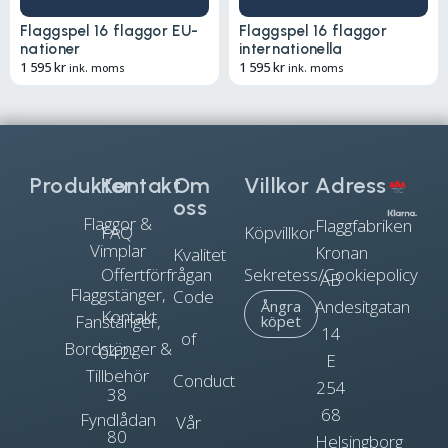
Flaggspel 16 flaggor EU-
Flaggspel 16 flaggor
nationer
internationella
1 595
kr
1 595
kr
ink. moms
ink. moms
Produkter
Kontakt
Om
Villkor
Adress
oss
Flaggor &
Flaggfabriken
FAQ
Köpvillkor
Vimplar
Kronan
Kvalitet
Offertförfrågan
Sekretess/Cookiepolicy
AB
Flaggstänger,
Code
Andesitgatan
Ångra
Kontakt
Fanstänger,
köpet
14
of
Bordstänger &
042-
E
Tillbehör
Conduct
254
38
68
Fyndlådan
Vår
80
Helsingborg