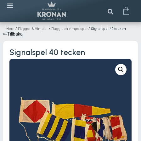
Hem
/
Flaggor & Vimplar
/
Flagg och vimpelspel
/ Signalspel 40 tecken
Tillbaka
Signalspel 40 tecken