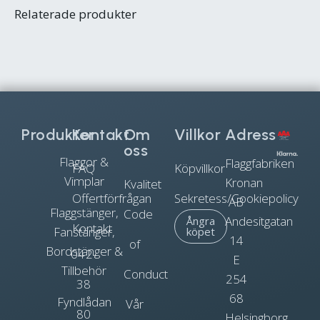
Relaterade produkter
Produkter
Kontakt
Om
Villkor
Adress
oss
Flaggor &
Flaggfabriken
FAQ
Köpvillkor
Vimplar
Kronan
Kvalitet
Offertförfrågan
Sekretess/Cookiepolicy
AB
Flaggstänger,
Code
Andesitgatan
Ångra
Kontakt
Fanstänger,
köpet
14
of
Bordstänger &
042-
E
Tillbehör
Conduct
254
38
68
Fyndlådan
Vår
80
Helsingborg