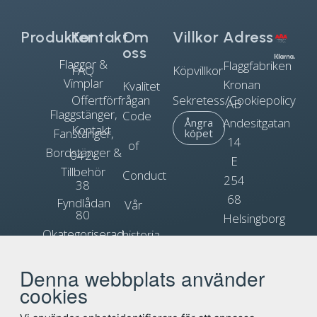
Produkter
Kontakt
Om
Villkor
Adress
oss
Flaggor &
Flaggfabriken
FAQ
Köpvillkor
Vimplar
Kronan
Kvalitet
Offertförfrågan
Sekretess/Cookiepolicy
AB
Flaggstänger,
Code
Andesitgatan
Ångra
Kontakt
Fanstänger,
köpet
14
of
Bordstänger &
042-
E
Tillbehör
Conduct
254
38
68
Fyndlådan
Vår
80
Helsingborg
Okategoriserad
historia
90
Org.nr.
Blogg
Reklamflaggor
556031-
Denna webbplats använder
info@flagga.com
0897
cookies
Flaggregler