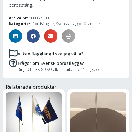
bordsstång.
Artikelnr:
00000-40001
Kategorier:
Bordsflaggor
,
Svenska flaggor & vimplar
Vilken flagglängd ska jag välja?
Frågor om Svensk bordsflagga?
Ring
042-38 80 90
eller maila
info@flagga.com
Relaterade produkter