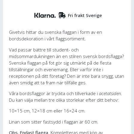
Fri frakt Sverige
Givetvis hittar du svenska flaggan i form av en
bordsdekoration i vårt flaggsortiment.
Vad passar bättre till student- och
midsommardukningen än en stilren svensk bordsflagga?
Svenska flaggan på fot gör sig utmärkt på de flesta
tillställningar och evenemang. Eller varför inte i
receptionen på ditt företag? Den är inte bara snygg, utan
även smidig att ta fram när tillfälle ges.
Våra bordsflaggor är tryckta och tillverkade i
acetatsiden
.
Du kan välja mellan tre olika storlekar efter ditt behov:
10×15 cm, 12×18 cm eller 16×24 cm.
Linan som sitter fastsydd i flaggan är 60 cm.
Obs. Endast flagga
. Kompletteras med köp av