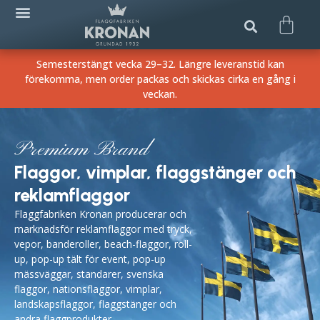
Semesterstängt vecka 29–32. Längre leveranstid kan
förekomma, men order packas och skickas cirka en gång i
veckan.
Premium Brand
Flaggor, vimplar, flaggstänger och
reklamflaggor
Flaggfabriken Kronan producerar och
marknadsför
reklamflaggor med tryck
,
vepor, banderoller,
beach-flaggor
, roll-
up, pop-up tält för event, pop-up
mässväggar, standarer,
svenska
flaggor
,
nationsflaggor
, vimplar,
landskapsflaggor
,
flaggstänger
och
andra flaggprodukter.