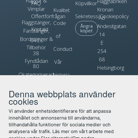
Flaggor &
Flaggfabriken
FAQ
Köpvillkor
Vimplar
Kronan
Kvalitet
Offertförfrågan
Sekretess/Cookiepolicy
AB
Flaggstänger,
Code
Andesitgatan
Ångra
Kontakt
Fanstänger,
köpet
14
of
Bordstänger &
042-
E
Tillbehör
Conduct
254
38
68
Fyndlådan
Vår
80
Helsingborg
Okategoriserad
historia
90
Org.nr.
Blogg
Reklamflaggor
556031-
Denna webbplats använder
info@flagga.com
0897
cookies
Flaggregler
Vi använder enhetsidentifierare för att anpassa
innehållet och annonserna till användarna,
tillhandahålla funktioner för sociala medier och
analysera vår trafik. Läs mer om vårt arbete med