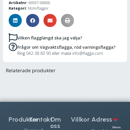
Artikelnr:
69537-00000
Kategori:
Motivflaggor
Vilken flagglängd ska jag välja?
Frågor om Vägvaktsflagga, röd varningsflagga?
Ring
042-38 80 90
eller maila
info@flagga.com
Relaterade produkter
Produkter
Kontakt
Om
Villkor
Adress
oss