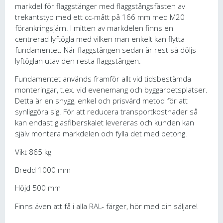
markdel för flaggstänger med flaggstångsfästen av
trekantstyp med ett cc-mått på 166 mm med M20
förankringsjärn. I mitten av markdelen finns en
centrerad lyftögla med vilken man enkelt kan flytta
fundamentet. När flaggstången sedan är rest så döljs
lyftöglan utav den resta flaggstången.
Fundamentet används framför allt vid tidsbestämda
monteringar, t.ex. vid evenemang och byggarbetsplatser.
Detta är en snygg, enkel och prisvärd metod för att
synliggöra sig. För att reducera transportkostnader så
kan endast glasfiberskalet levereras och kunden kan
själv montera markdelen och fylla det med betong.
Vikt 865 kg
Bredd 1000 mm
Höjd 500 mm
Finns även att få i alla RAL- färger, hör med din säljare!