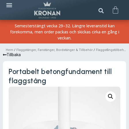
Semesterstängt vecka 29–32. Längre leveranstid kan
förekomma, men order packas och skickas cirka en gång i
veckan.
Hem
/
Flaggstänger, Fanstänger, Bordstänger & Tillbehör
/
Flaggstångstillbehör
/
Tillbaka
Portabelt betongfundament till
flaggstång