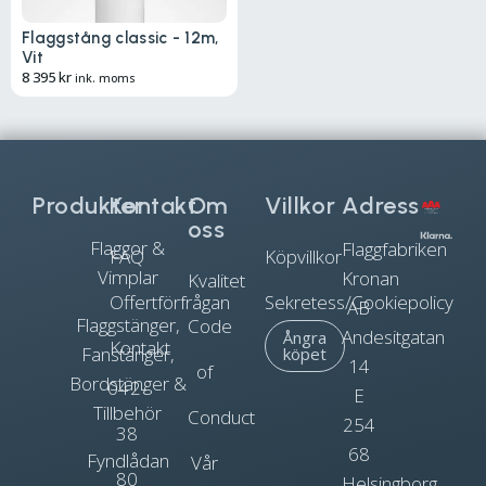
Flaggstång classic - 12m,
Vit
8 395
kr
ink. moms
Produkter
Kontakt
Om
Villkor
Adress
oss
Flaggor &
Flaggfabriken
FAQ
Köpvillkor
Vimplar
Kronan
Kvalitet
Offertförfrågan
Sekretess/Cookiepolicy
AB
Flaggstänger,
Code
Andesitgatan
Ångra
Kontakt
Fanstänger,
köpet
14
of
Bordstänger &
042-
E
Tillbehör
Conduct
254
38
68
Fyndlådan
Vår
80
Helsingborg