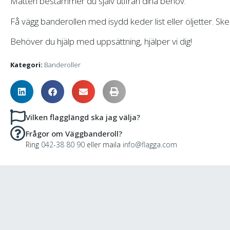
Måtten bestämmer du själv utifrån dina behov.
Få vägg banderollen med isydd keder list eller öljetter. Sk
Behöver du hjälp med uppsättning, hjälper vi dig!
Kategori:
Banderoller
Vilken flagglängd ska jag välja?
Frågor om Väggbanderoll?
Ring
042-38 80 90
eller maila
info@flagga.com