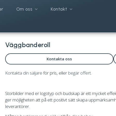
er
Om oss
Kontakt
Väggbanderoll
Kontakta oss
Kontakta din säljare
för pris, eller
begär offert
.
Storbilder med er logotyp och budskap är ett mycket effekt
ger möjligheten att på ett positivt sätt skapa uppmärksamh
leverantörer.