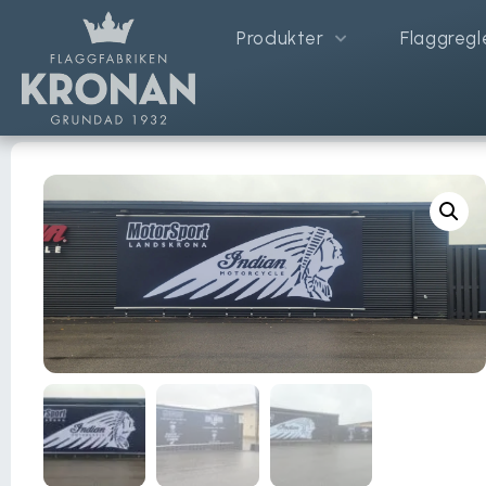
Produkter
Flaggregl
Hem
/
Reklamflaggor
/
Banderoller
/ Väggbanderoll