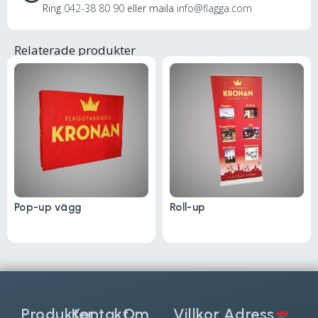
Ring
042-38 80 90
eller maila
info@flagga.com
Relaterade produkter
Pop-up vägg
Roll-up
Produkter
Kontakt
Om
Villkor
Adress