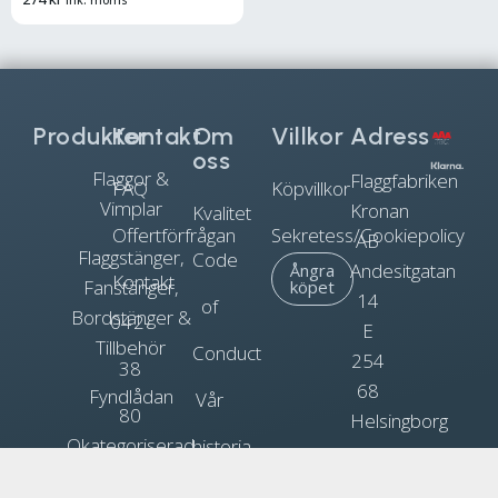
ink. moms
Produkter
Kontakt
Om
Villkor
Adress
oss
Flaggor &
Flaggfabriken
FAQ
Köpvillkor
Vimplar
Kronan
Kvalitet
Offertförfrågan
Sekretess/Cookiepolicy
AB
Flaggstänger,
Code
Andesitgatan
Ångra
Kontakt
Fanstänger,
köpet
14
of
Bordstänger &
042-
E
Tillbehör
Conduct
254
38
68
Fyndlådan
Vår
80
Helsingborg
Okategoriserad
historia
90
Org.nr.
Blogg
Reklamflaggor
556031-