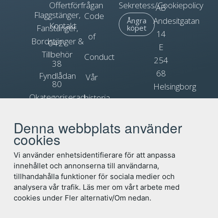
Offertförfrågan
Sekretess/Cookiepolicy
AB
Flaggstänger,
Code
Andesitgatan
Ångra
Kontakt
Fanstänger,
köpet
14
of
Bordstänger &
042-
E
Tillbehör
Conduct
254
38
68
Fyndlådan
Vår
80
Helsingborg
Okategoriserad
historia
90
Org.nr.
Blogg
Reklamflaggor
556031-
Denna webbplats använder
info@flagga.com
0897
cookies
Flaggregler
Vi använder enhetsidentifierare för att anpassa
innehållet och annonserna till användarna,
tillhandahålla funktioner för sociala medier och
analysera vår trafik. Läs mer om vårt arbete med
cookies under Fler alternativ/Om nedan.