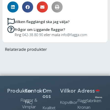
Vilken flagglängd ska jag välja?
Frågor om Liggande flaggor?
Ring
042-38 80 90
eller maila
info@flagga.com
Relaterade produkter
Produkter
Kontakt
Om
Villkor
Adress
oss
Flaggor &
Flaggfabriken
FAQ
Köpvillkor
Vimplar
Kronan
Kvalitet