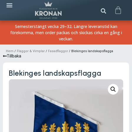
Semesterstängt vecka 29–32. Längre leveranstid kan
förekomma, men order packas och skickas cirka en gång i
veckan.
Hem
/
Flaggor & Vimplar
/
Fasadflaggor
/ Blekinges landskapsflagga
Tillbaka
Blekinges landskapsflagga