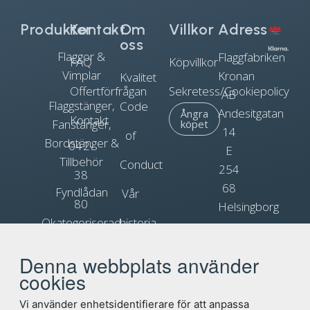
Produkter
Kontakt
Om
Villkor
Adress
oss
Flaggor &
Flaggfabriken
FAQ
Köpvillkor
Vimplar
Kronan
Kvalitet
Offertförfrågan
Sekretess/Cookiepolicy
AB
Flaggstänger,
Code
Andesitgatan
Ångra
Kontakt
Fanstänger,
köpet
14
of
Bordstänger &
042-
E
Tillbehör
Conduct
254
38
68
Fyndlådan
Vår
80
Helsingborg
Okategoriserad
historia
90
Org.nr.
Blogg
Reklamflaggor
556031-
Denna webbplats använder
info@flagga.com
0897
cookies
Flaggregler
Vi använder enhetsidentifierare för att anpassa